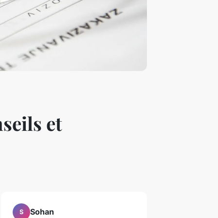
seils et
Sohan
S