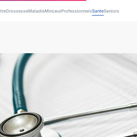
tre
Grossesse
Maladie
Minceur
Professionnels
Sante
Seniors