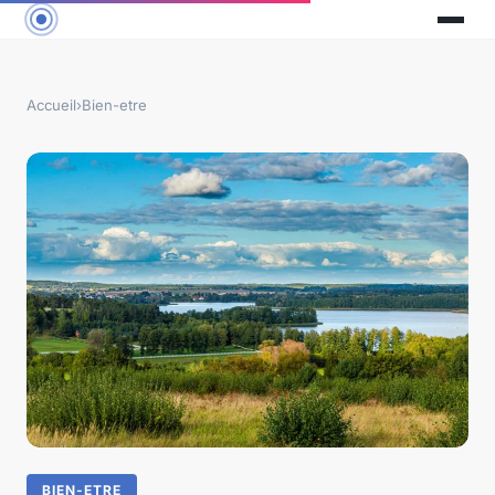
Accueil
›
Bien-etre
BIEN-ETRE