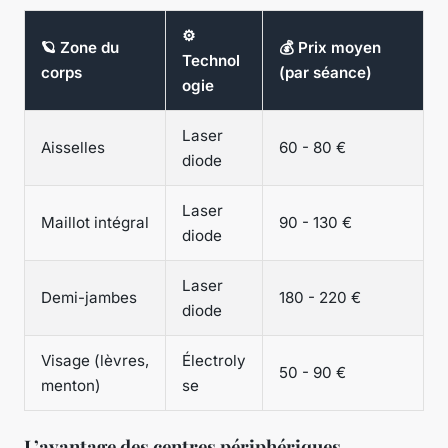
⚙️
🪐 Zone du
💰 Prix moyen
Technol
corps
(par séance)
ogie
Laser
Aisselles
60 - 80 €
diode
Laser
Maillot intégral
90 - 130 €
diode
Laser
Demi-jambes
180 - 220 €
diode
Visage (lèvres,
Électroly
50 - 90 €
menton)
se
L’avantage des centres périphériques