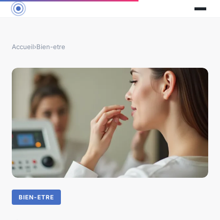
Accueil
›
Bien-etre
BIEN-ETRE