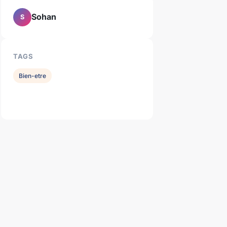
Sohan
S
TAGS
Bien-etre