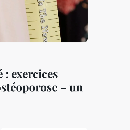
 : exercices
'ostéoporose – un