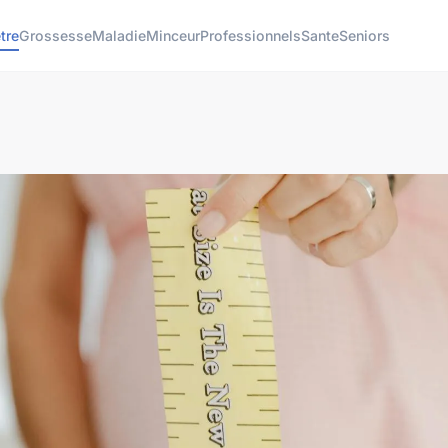
tre
Grossesse
Maladie
Minceur
Professionnels
Sante
Seniors