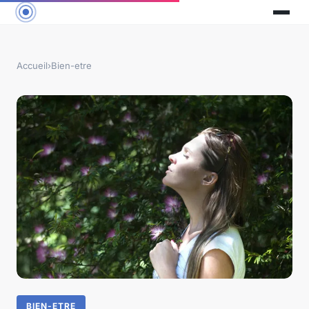
Accueil
›
Bien-etre
BIEN-ETRE