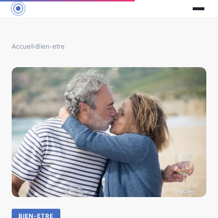
Accueil
›
Bien-etre
BIEN-ETRE