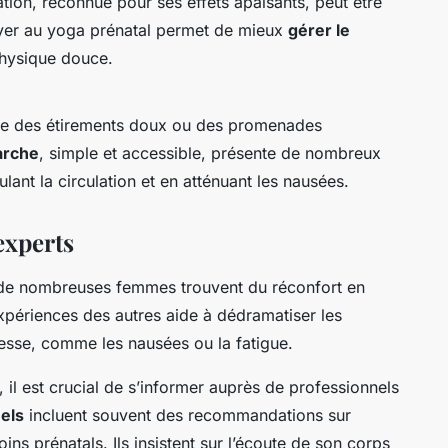
ation, reconnue pour ses effets apaisants, peut être
ayer au yoga prénatal permet de mieux
gérer le
physique douce.
 des étirements doux ou des promenades
rche
, simple et accessible, présente de nombreux
ant la circulation et en atténuant les nausées.
experts
de nombreuses femmes trouvent du réconfort en
expériences des autres aide à dédramatiser les
esse, comme les nausées ou la fatigue.
, il est crucial de s’informer auprès de professionnels
els
incluent souvent des recommandations sur
soins prénatals. Ils insistent sur l’écoute de son corps