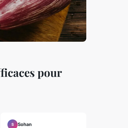
fficaces pour
Sohan
S