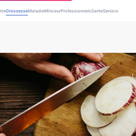
tre
Grossesse
Maladie
Minceur
Professionnels
Sante
Seniors